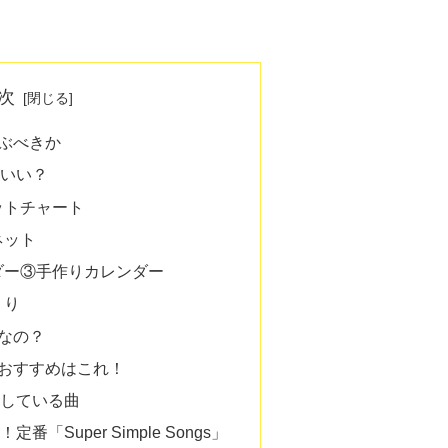
次
ぶべきか
がいい？
ットチャート
ネット
ダー③手作りカレンダー
くり
なの？
おすすめはこれ！
用している曲
「Super Simple Songs」