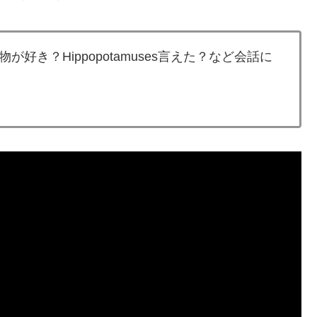
き？Hippopotamuses言えた？など会話に