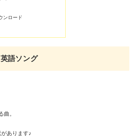
ウンロード
る英語ソング
る曲。
があります♪