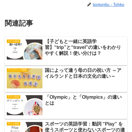
tontonttu - Tohko
関連記事
【子どもと一緒に英語学
子ども英語
習】“trip”と“travel”の違いをわかり
やすく解説！使い分けは？
国によって違う母の日の祝い方 ～ア
アイルランド情報
イルランドと日本の文化の違い～
「Olympic」と「Olympics」の違い
子ども英語
とは
スポーツの英語学習：動詞 “Play” を
子ども英語
使うスポーツと使わないスポーツの違