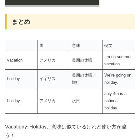
まとめ
国
意味
例文
I’m on summer
vacation
アメリカ
長期の休暇
vacation.
長期の休暇／
We’re going on
holiday
イギリス
旅行
holiday.
July 4th is a
holiday
アメリカ
祝日
national
holiday.
VacationとHoliday、意味は似ているけれど使い方が違
う！