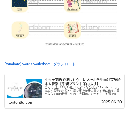
(tanabata) words worksheet
ダウンロード
七夕を英語で楽しもう！幼児〜小学生向け英語絵
本＆音楽【学習プリント案内あり】
こんにちは！7月7日は「七夕（たなばた / Tanabata）」。
織姫と彦星のお話や、願い事を短冊に書いて笹に飾る、日
本ならではの行事ですね。今回はこの七夕を、英語で楽し
く学べるように、✔ 英語での説明✔ おすすめの絵本・曲✔
七夕に役立つ...
2025.06.30
tontonttu.com