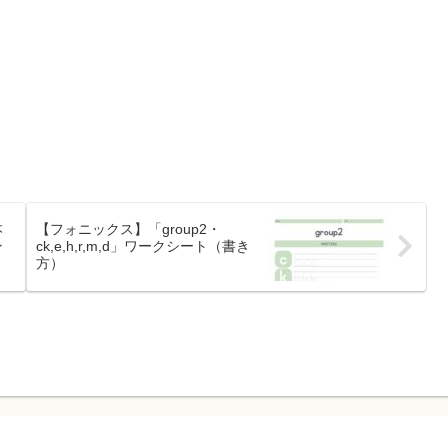
本
【フォニックス】「group2・
ン
ck,e,h,r,m,d」ワークシート（書き
方）