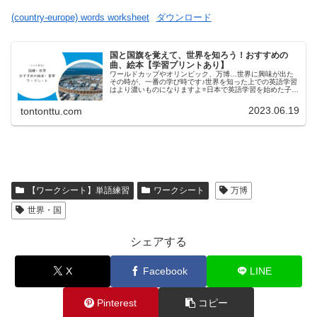
(country-europe) words worksheet
ダウンロード
国と国旗を覚えて、世界を知ろう！おすすめの
曲、絵本【学習プリントあり】
ワールドカップやオリンピック、万博…世界に興味が出た
その時が、一番の学び時です♪世界を知った上での英語学習
はより濃いものになりますよ⭐️日本で英語学習を始めた子ど
もたちの多くは、「海外に行ったから、外国の人と話した
から、英語を学びたい」と言...
2023.06.19
tontonttu.com
【ワークシート】単語練習
ワークシート
万博
世界・国
シェアする
X
Facebook
LINE
Pinterest
コピー