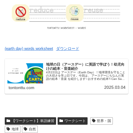
(earth day) words worksheet
ダウンロード
地球の日（アースデー）に英語で学ぼう！幼児向
けの絵本・音楽紹介
4月22日は アースデー（Earth Day）！地球環境を守ること
の大切さを学ぶ日です。今回は、 アースデーにちなんだ英
語の絵本・音楽 を紹介します✨おすすめの絵本“I Can Save
the Earth!” – Alison Inche...
2025.03.04
tontonttu.com
【ワークシート】単語練習
ワークシート
世界・国
地球
自然