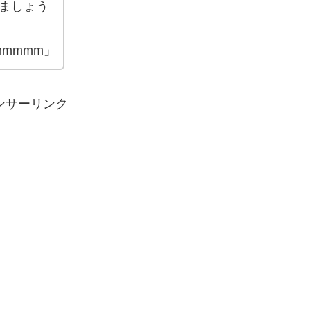
ましょう
mmmm」
ンサーリンク