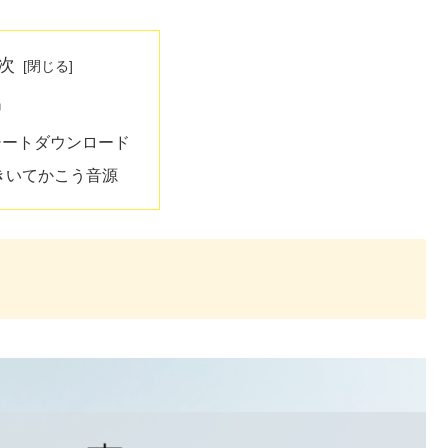
次
習
シートダウンロード
きいてかこう音源