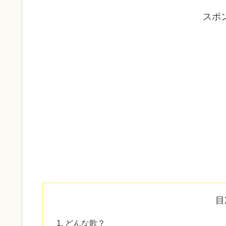
スポ
目
どんな歌？