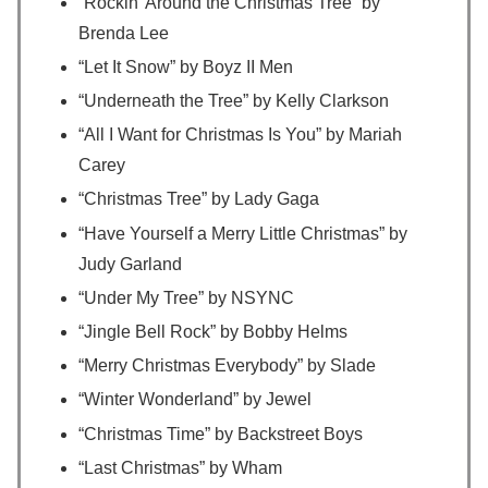
“Rockin’ Around the Christmas Tree” by
Brenda Lee
“Let It Snow” by Boyz II Men
“Underneath the Tree” by Kelly Clarkson
“All I Want for Christmas Is You” by Mariah
Carey
“Christmas Tree” by Lady Gaga
“Have Yourself a Merry Little Christmas” by
Judy Garland
“Under My Tree” by NSYNC
“Jingle Bell Rock” by Bobby Helms
“Merry Christmas Everybody” by Slade
“Winter Wonderland” by Jewel
“Christmas Time” by Backstreet Boys
“Last Christmas” by Wham