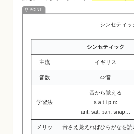
シンセティック
シンセティック
主流
イギリス
音数
42音
音から覚える
学習法
s a t i p n:
ant, sat, pan, snap…
メリッ
音さえ覚えればひらがなを読