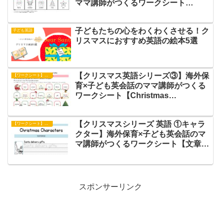
ママ講師がつくるワークシート
【Christmas Mystery Gift】
子どもたちの心をわくわくさせる！ク
子ども英語
リスマスにおすすめ英語の絵本5選
【クリスマス英語シリーズ③】海外保
【ワークシート】アクティビティ
育×子ども英会話のママ講師がつくる
ワークシート【Christmas
Sugoroku】
【クリスマスシリーズ 英語 ①キャラ
【ワークシート】文章練習
クター】海外保育×子ども英会話のマ
マ講師がつくるワークシート【文章練
習】
スポンサーリンク