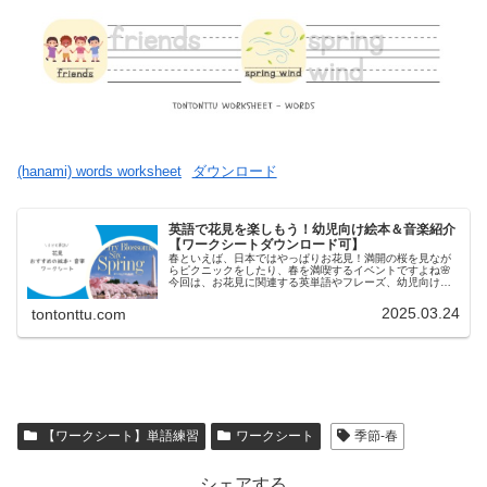
(hanami) words worksheet
ダウンロード
英語で花見を楽しもう！幼児向け絵本＆音楽紹介
【ワークシートダウンロード可】
春といえば、日本ではやっぱりお花見！満開の桜を見なが
らピクニックをしたり、春を満喫するイベントですよね🌸
今回は、お花見に関連する英単語やフレーズ、幼児向けの
英語絵本＆音楽を紹介します♪花見に関連する英単語＆フレ
ーズCherry blosso...
2025.03.24
tontonttu.com
【ワークシート】単語練習
ワークシート
季節-春
シェアする