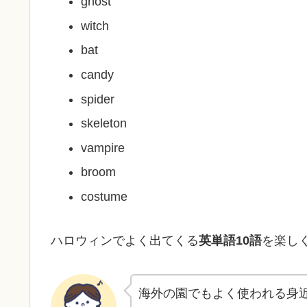
ghost
witch
bat
candy
spider
skeleton
vampire
broom
costume
ハロウィンでよく出てくる
英単語10語
を楽し
海外の園でもよく使われる身