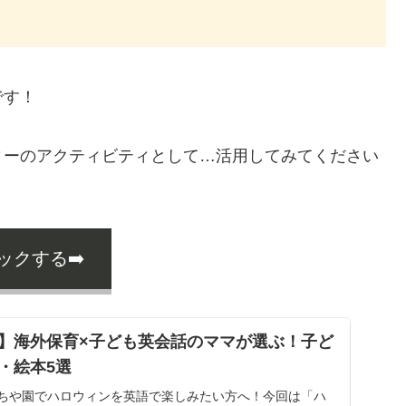
です！
ィーのアクティビティとして…活用してみてください
クする➡️
】海外保育×子ども英会話のママが選ぶ！子ど
・絵本5選
een!おうちや園でハロウィンを英語で楽しみたい方へ！今回は「ハ