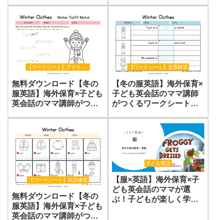
るワークシート【フォニ
【Dress for Winter!】
ックス】
【ワークシート】アクティビティ
【ワークシート】文章練習
無料ダウンロード【冬の
【冬の服英語】海外保育×
服英語】海外保育×子ども
子ども英会話のママ講師
英会話のママ講師がつく
がつくるワークシート
るワークシート【Winter
【冬の服｜文章練習】
Outfit Match】
子ども英語
【服×英語】海外保育×子
【ワークシート】単語練習
ども英会話のママが選
無料ダウンロード【冬の
ぶ！子どもが楽しく学べ
服英語】海外保育×子ども
る歌・絵本3選
英会話のママ講師がつく