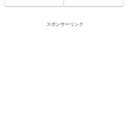
るワークシート【冬の服
｜単語練習】
スポンサーリンク