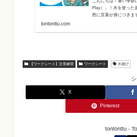
こんにちは！暑い季節に
Play）」！水を使っ
然に言葉が身につきま
歌・簡単な英...
tontonttu.com
【ワークシート】文章練習
ワークシート
水遊び
シ
X
Pinterest
tontonttu