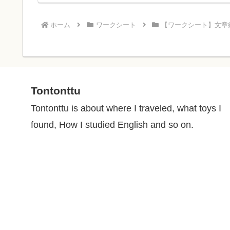
ホーム
ワークシート
【ワークシート】文章
Tontonttu
Tontonttu is about where I traveled, what toys I
found, How I studied English and so on.