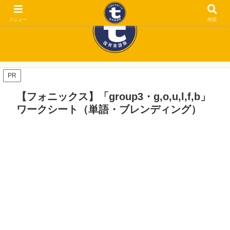
メニュー
検索
PR
【フォニックス】「group3・g,o,u,l,f,b」
ワークシート（単語・ブレンディング）