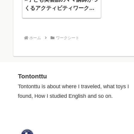
くるアクティビティワークシ
ート「Make your Jack-O-
Lantern」
ホーム
ワークシート
Tontonttu
Tontonttu is about where I traveled, what toys I
found, How I studied English and so on.