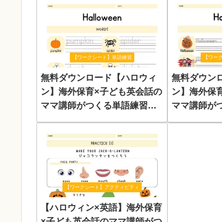
「Costume 
【ワー
【ワークシート】単語練習
無料ダウン
無料ダウンロード【ハロウィ
ン】海外保
ン】海外保育×子ども英会話の
ママ講師が
ママ講師がつくる単語練習ワ
シート（単
ークシート
【ワークシート】アクティビティ
【ハロウィン×英語】海外保育
×子ども英会話のママ講師がつ