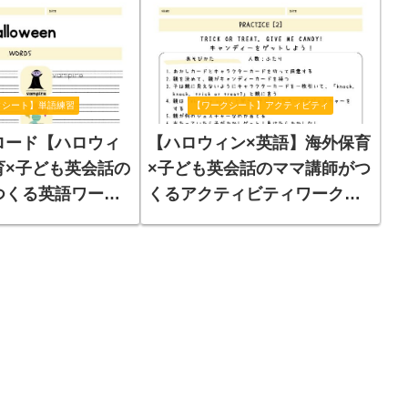
Match」
クシート】単語練習
【ワークシート】アクティビティ
ロード【ハロウィ
【ハロウィン×英語】海外保育
育×子ども英会話の
×子ども英会話のママ講師がつ
つくる英語ワーク
くるアクティビティワークシ
語・文章）
ート「Trick or Treat, Give me
Candy!」