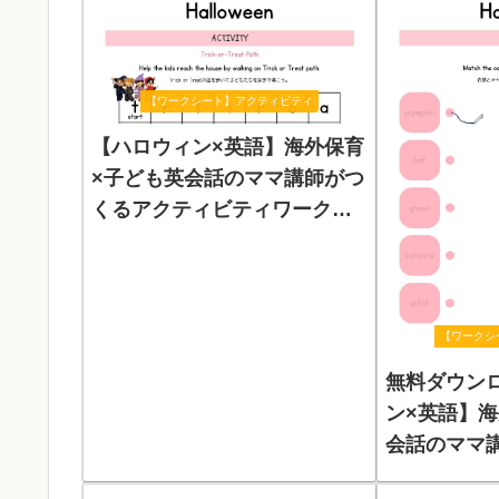
【ワークシート】アクティビティ
【ハロウィン×英語】海外保育
×子ども英会話のママ講師がつ
くるアクティビティワークシ
ート「Trick-or-Treat Path」
【ワークシ
無料ダウン
ン×英語】海
会話のママ
ティビティ